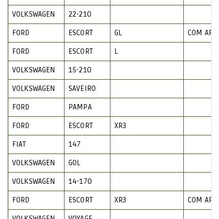
VOLKSWAGEN
22-210
FORD
ESCORT
GL
COM AR
FORD
ESCORT
L
VOLKSWAGEN
15-210
VOLKSWAGEN
SAVEIRO
FORD
PAMPA
FORD
ESCORT
XR3
FIAT
147
VOLKSWAGEN
GOL
VOLKSWAGEN
14-170
FORD
ESCORT
XR3
COM AR
VOLKSWAGEN
VOYAGE