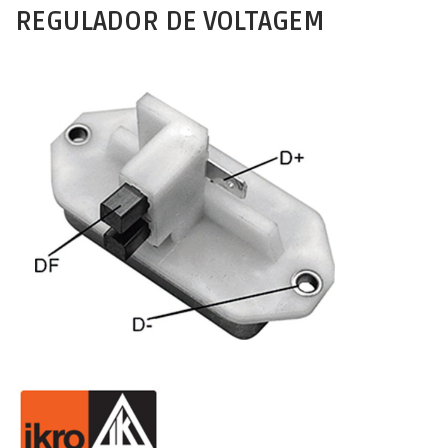
REGULADOR DE VOLTAGEM