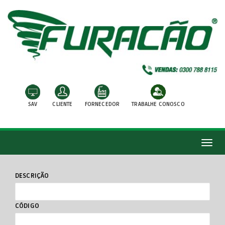
SAV
CLIENTE
FORNECEDOR
TRABALHE CONOSCO
Men
DESCRIÇÃO
CÓDIGO