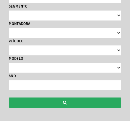
SEGMENTO
MONTADORA
VEÍCULO
MODELO
ANO