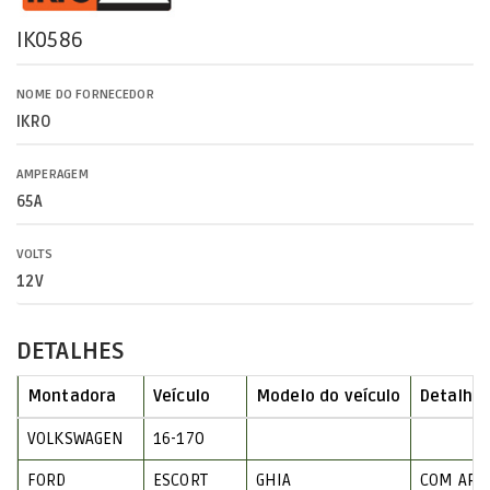
IK0586
NOME DO FORNECEDOR
IKRO
AMPERAGEM
65A
VOLTS
12V
DETALHES
Montadora
Veículo
Modelo do veículo
Detalhes
VOLKSWAGEN
16-170
FORD
ESCORT
GHIA
COM AR