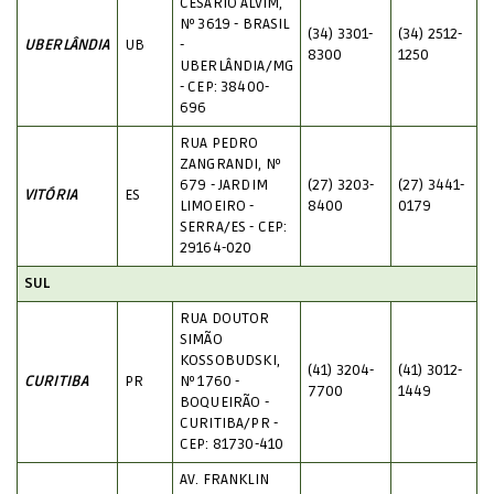
CESARIO ALVIM,
Nº 3619 - BRASIL
(34) 3301-
(34) 2512-
UBERLÂNDIA
UB
-
8300
1250
UBERLÂNDIA/MG
- CEP: 38400-
696
RUA PEDRO
ZANGRANDI, Nº
679 - JARDIM
(27) 3203-
(27) 3441-
VITÓRIA
ES
LIMOEIRO -
8400
0179
SERRA/ES - CEP:
29164-020
SUL
RUA DOUTOR
SIMÃO
KOSSOBUDSKI,
(41) 3204-
(41) 3012-
CURITIBA
PR
Nº 1760 -
7700
1449
BOQUEIRÃO -
CURITIBA/PR -
CEP: 81730-410
AV. FRANKLIN