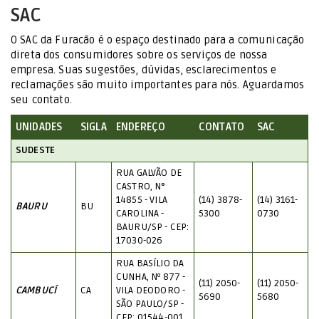
SAC
O SAC da Furacão é o espaço destinado para a comunicação
direta dos consumidores sobre os serviços de nossa
empresa. Suas sugestões, dúvidas, esclarecimentos e
reclamações são muito importantes para nós. Aguardamos
seu contato.
UNIDADES
SIGLA
ENDEREÇO
CONTATO
SAC
SUDESTE
RUA GALVÃO DE
CASTRO, N°
14855 - VILA
(14) 3878-
(14) 3161-
BAURU
BU
CAROLINA -
5300
0730
BAURU/SP - CEP:
17030-026
RUA BASÍLIO DA
CUNHA, Nº 877 -
(11) 2050-
(11) 2050-
CAMBUCÍ
CA
VILA DEODORO -
5690
5680
SÃO PAULO/SP -
CEP: 01544-001