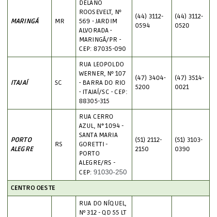
DELANO
ROOSEVELT, Nº
(44) 3112-
(44) 3112-
MARINGÁ
MR
569 - JARDIM
0594
0520
ALVORADA -
MARINGÁ/PR -
CEP: 87035-090
RUA LEOPOLDO
WERNER, Nº 107
(47) 3404-
(47) 3514-
ITAJAÍ
SC
- BARRA DO RIO
5200
0021
- ITAJAÍ/SC - CEP:
88305-315
RUA CERRO
AZUL, N° 1094 -
SANTA MARIA
PORTO
(51) 2112-
(51) 3103-
RS
GORETTI -
ALEGRE
2150
0390
PORTO
ALEGRE/RS -
CEP:
91030-250
CENTRO OESTE
RUA DO NÍQUEL,
Nº 312 - QD 55 LT