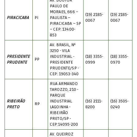
AV. DOUTOR
PAULO DE
MORAES, 666 –
(19) 2185-
(19) 2185-
PIRACICABA
PI
PAULISTA –
0067
0067
PIRACICABA – SP
– CEP: 13400-
853
AV. BRASIL, Nº
3250 - VILA
PRESIDENTE
INDUSTRIAL -
(18) 3355-
(18) 3355-
PP
PRUDENTE
PRESIDENTE
0999
0970
PRUDENTE/SP -
CEP: 19053-340
RUA ARMANDO
TAROZZO, 210 -
PARQUE
RIBEIRÃO
INDUSTRIAL
(16) 2111-
(16) 3505-
RP
PRETO
LAGOINHA -
8200
0240
RIBEIRÃO
PRETO/SP -
CEP:14095-200
AV. QUEIROZ