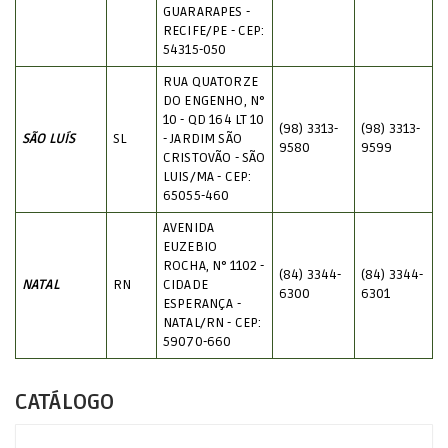
GUARARAPES -
RECIFE/PE - CEP:
54315-050
RUA QUATORZE
DO ENGENHO, N°
10 - QD 164 LT 10
(98) 3313-
(98) 3313-
SÃO LUÍS
SL
- JARDIM SÃO
9580
9599
CRISTOVÃO - SÃO
LUIS/MA - CEP:
65055-460
AVENIDA
EUZEBIO
ROCHA, N° 1102 -
(84) 3344-
(84) 3344-
NATAL
RN
CIDADE
6300
6301
ESPERANÇA -
NATAL/RN - CEP:
59070-660
CATÁLOGO