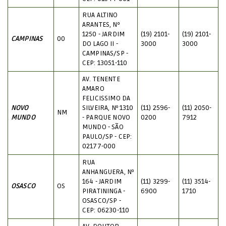
RUA ALTINO
ARANTES, Nº
1250 - JARDIM
(19) 2101-
(19) 2101-
CAMPINAS
00
DO LAGO II -
3000
3000
CAMPINAS/SP -
CEP: 13051-110
AV. TENENTE
AMARO
FELICISSIMO DA
NOVO
SILVEIRA, Nº 1310
(11) 2596-
(11) 2050-
NM
MUNDO
- PARQUE NOVO
0200
7912
MUNDO - SÃO
PAULO/SP - CEP:
02177-000
RUA
ANHANGUERA, Nº
164 - JARDIM
(11) 3299-
(11) 3514-
OSASCO
OS
PIRATININGA -
6900
1710
OSASCO/SP -
CEP: 06230-110