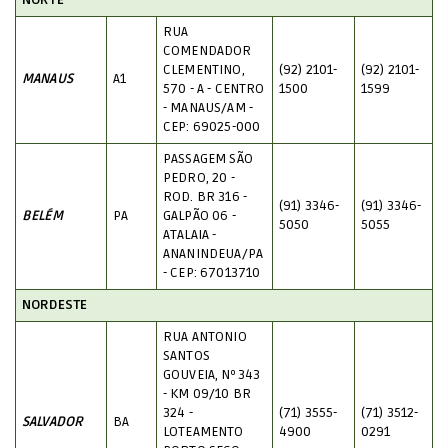
NORTE
RUA
COMENDADOR
CLEMENTINO,
(92) 2101-
(92) 2101-
MANAUS
A1
570 - A - CENTRO
1500
1599
- MANAUS/AM -
CEP: 69025-000
PASSAGEM SÃO
PEDRO, 20 -
ROD. BR 316 -
(91) 3346-
(91) 3346-
BELÉM
PA
GALPÃO 06 -
5050
5055
ATALAIA -
ANANINDEUA/PA
- CEP: 67013710
NORDESTE
RUA ANTONIO
SANTOS
GOUVEIA, Nº 343
- KM 09/10 BR
324 -
(71) 3555-
(71) 3512-
SALVADOR
BA
LOTEAMENTO
4900
0291