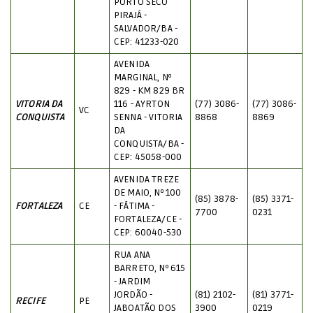
PORTO SECO
PIRAJÁ -
SALVADOR/BA -
CEP: 41233-020
AVENIDA
MARGINAL, Nº
829 - KM 829 BR
VITORIA DA
116 - AYRTON
(77) 3086-
(77) 3086-
VC
CONQUISTA
SENNA - VITORIA
8868
8869
DA
CONQUISTA/BA -
CEP: 45058-000
AVENIDA TREZE
DE MAIO, Nº 100
(85) 3878-
(85) 3371-
FORTALEZA
CE
- FÁTIMA -
7700
0231
FORTALEZA/CE -
CEP: 60040-530
RUA ANA
BARRETO, Nº 615
- JARDIM
JORDÃO -
(81) 2102-
(81) 3771-
RECIFE
PE
JABOATÃO DOS
3900
0219