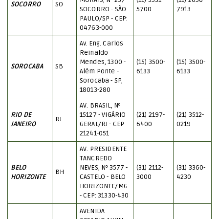
MORAIS, Nº 237 -
(11) 3531-
(11) 2050-
SOCORRO
SO
SOCORRO - SÃO
5700
7913
PAULO/SP - CEP:
04763-000
Av. Eng. Carlos
Reinaldo
Mendes, 1300 -
(15) 3500-
(15) 3500-
SOROCABA
SB
Além Ponte -
6133
6133
Sorocaba - SP,
18013-280
AV. BRASIL, Nº
RIO DE
15127 - VIGÁRIO
(21) 2197-
(21) 3512-
RJ
JANEIRO
GERAL/RJ - CEP
6400
0219
21241-051
AV. PRESIDENTE
TANCREDO
BELO
NEVES, Nº 3577 -
(31) 2112-
(31) 3360-
BH
HORIZONTE
CASTELO - BELO
3000
4230
HORIZONTE/MG
- CEP: 31330-430
AVENIDA